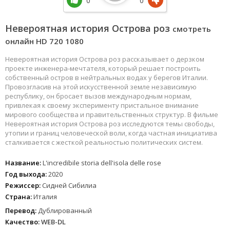
0
0
Невероятная история Острова роз
смотреть
онлайн HD 720 1080
Невероятная история Острова роз рассказывает о дерзком
проекте инженера-мечтателя, который решает построить
собственный остров в нейтральных водах у берегов Италии.
Провозгласив на этой искусственной земле независимую
республику, он бросает вызов международным нормам,
привлекая к своему эксперименту пристальное внимание
мирового сообщества и правительственных структур. В фильме
Невероятная история Острова роз исследуются темы свободы,
утопии и границ человеческой воли, когда частная инициатива
сталкивается с жесткой реальностью политических систем.
Название:
L'incredibile storia dell'isola delle rose
Год выхода:
2020
Режиссер:
Сидней Сибилиа
Страна:
Италия
Перевод:
Дублированный
Качество:
WEB-DL