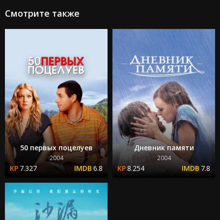
Смотрите также
50 первых поцелуев
Дневник памяти
2004
2004
7.327
6.8
8.254
7.8