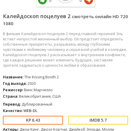
0
0
Калейдоскоп поцелуев 2
смотреть онлайн HD 720
1080
В фильме Калейдоскоп поцелуев 2 перед главной героиней Эль
встает непростой жизненный выбор. Ей предстоит определить
собственные приоритеты, разрываясь между глубокими
чувствами к любимому человеку и серьезной учебой в колледже.
Калейдоскоп поцелуев 2 рассказывает о внутреннем конфликте,
где каждое решение может изменить будущее, заставляя
зрителя задуматься о ценности любви и образования.
Название:
The Kissing Booth 2
Год выхода:
2020
Режиссер:
Винс Марчелло
Страна:
Великобритания, США
Перевод:
Дублированный
Качество:
WEB-DL
6.43
5.7
Актеры:
Джои Кинг, Джоэл Кортни, Джейкоб Элорди, Молли