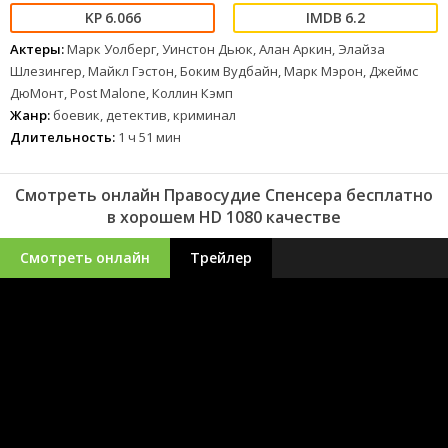
Бостона. Правосудие Спенсера становится историей не только о
6.066
6.2
личном искуплении, но и о борьбе с системой, где каждый шаг
может оказаться последним.
Актеры:
Марк Уолберг, Уинстон Дьюк, Алан Аркин, Элайза
Шлезингер, Майкл Гэстон, Боким Вудбайн, Марк Мэрон, Джеймс
ДюМонт, Post Malone, Коллин Кэмп
Жанр:
боевик, детектив, криминал
Длительность:
1 ч 51 мин
Смотреть онлайн Правосудие Спенсера бесплатно
в хорошем HD 1080 качестве
Смотреть онлайн
Трейлер