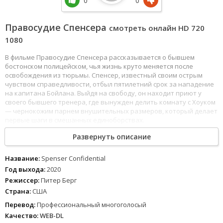
0
0
Правосудие Спенсера
смотреть онлайн HD 720
1080
В фильме Правосудие Спенсера рассказывается о бывшем
бостонском полицейском, чья жизнь круто меняется после
освобождения из тюрьмы. Спенсер, известный своим острым
чувством справедливости, отбыл пятилетний срок за нападение
на капитана Бойлана. Выйдя на свободу, он находит приют у
своего бывшего тренера, где вынужден делить комнату с Хоуком
— чернокожим парнем внушительных размеров, который делает
первые шаги в смешанных единоборствах.
Развернуть описание
События принимают неожиданный оборот в первый же вечер
его свободы: капитана Бойлана находят убитым, а другой
полицейский при загадочных обстоятельствах сводит счеты с
Название:
Spenser Confidential
жизнью. Вскоре после этого у погибшего стража порядка
Год выхода:
2020
обнаруживают наркотики. Не веря в случайность этих
Режиссер:
Питер Берг
трагических событий, Спенсер решает помочь вдове погибшего
Страна:
США
коллеги восстановить честное имя ее мужа. Объединив усилия со
своим новым сожителем Хоуком, бывший коп погружается в
Перевод:
Профессиональный многоголосый
опасное расследование, которое ведет его вглубь
Качество:
WEB-DL
коррупционных схем, опутавших полицейское управление