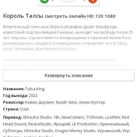
Король Талсы
смотреть онлайн HD 720 1080
Влиятельный член нью-йоркской мафии Дуайт Манфреди,
известный под прозвищем Генерал, выходит на свободу после 25
лет тюрьмы. Однако вместо возвращения к прежней жизни босс
криминального синдиката немедленно отправляет его в Талсу,
штат Оклахома, фактически в ссылку.
Не желая мириться с положением изгоя, Генерал решает
действовать. Он собирает команду из местных преступников,
чтобы построить в Талсе собственную криминальную империю.
Развернуть описание
Но впереди его ждут неожиданные трудности — законы улиц
Оклахомы оказываются совсем не такими, как в Нью-Йорке, и для
достижения цели ему придётся проявить всю свою
Название:
Tulsa King
изобретательность и хитрость.
Год выхода:
2022
Режиссер:
Кевин Даулинг, Крейг Зиск, Аллен Култер
Страна:
США
Перевод:
HDrezka Studio. 18+, NewComers, TVShows, LostFilm, Red
Head Sound, RezkaStudio, Яроцкий, LE-Production, Оригинальный,
Субтитры, HDrezka Studio, Dragon Money Studio, Украинский, Укр.